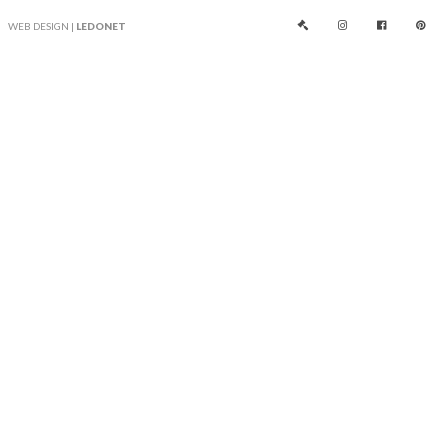
WEB DESIGN |
LEDONET



